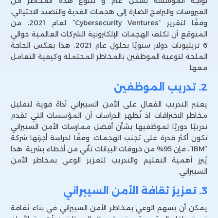
تواجه المؤسسة بشكل عام و تتنوع هذه المخاطر من
الفيروسات والبرامج الضارة إلى هجمات الفدية والتصيد الاحتيالي،
وفقًا لتقرير “Cybersecurity Ventures” لعام 2021، من
المتوقع أن تكلف الهجمات الإلكترونية الشركات العالمية حوالي
6 تريليونات دولار سنويًا بحلول عام 2021. هذا يعكس الحاجة
الملحة لتوعية الموظفين بالمخاطر المحتملة وكيفية التعامل
معها.
2. تدريب الموظفين
يعتبر التدريب الفعال على الأمن السيبراني أداة قوية لتقليل
مخاطر الاختراقات اذ تُظهر الدراسات أن المؤسسات التي تقدم
تدريبًا دوريًا لموظفيها بشأن أفضل ممارسات الأمن السيبراني
تكون أكثر قدرة على تجنب الهجمات، وفقًا لدراسة أجرتها شركة
“IBM”، فإن 95% من خروقات البيانات تأتي من أخطاء بشرية. هذا
يُبرز أهمية التعليم والتدريب لتعزيز الوعي بمخاطر الأمن
السيبراني.
3. تعزيز ثقافة الأمن السيبراني
يمكن أن يسهم الوعي بمخاطر الأمن السيبراني في بناء ثقافة