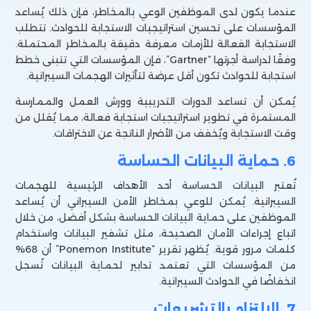
عندما يكون لدى الموظفين الوعي بالمخاطر، فإن ذلك يُساعد
المؤسسات على تحسين استراتيجيات الاستجابة للحوادث. تتطلب
الاستجابة الفعالة للأزمات معرفة دقيقة بالمخاطر المحتملة.
وفقًا لدراسة أجرتها “Gartner”، فإن المؤسسات التي تتبنى خطط
استجابة للحوادث تكون أقل عرضة لتأثيرات الهجمات السيبرانية.
يُمكن أن تساعد الدورات التدريبية وورش العمل والممارسة
المستمرة في تطوير استراتيجيات استجابة فعالة، مما يُقلل من
وقت الاستجابة ويُخفف من الأضرار الناتجة عن الاختراقات.
6. حماية البيانات الحساسة
تُعتبر البيانات الحساسة أحد الأهداف الرئيسية للهجمات
السيبرانية. يُمكن للوعي بمخاطر الأمن السيبراني أن يُساعد
الموظفين على حماية البيانات الحساسة بشكل أفضل، من خلال
اتباع إجراءات الأمان الصحيحة، مثل تشفير البيانات واستخدام
كلمات مرور قوية. يُظهر تقرير “Ponemon Institute” أن 68%
من المؤسسات التي تعتمد تدابير لحماية البيانات تُسجل
انخفاضًا في الحوادث السيبرانية.
7. الالتزام بالتشريعات