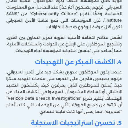
قوية داخل المؤسسة. عندما يدرك الموظفون أهمية الأمان
السيبراني، فإنهم يصبحون أكثر حذرًا عند التعامل مع المعلومات
الحساسة. وفقًا لتقرير “Cybersecurity Culture” من “SANS
Institute”، فإن المؤسسات التي تعزز ثقافة الأمن السيبراني
تكون أقل عرضة للوقوع ضحية للاختراقات.
تشمل عناصر الثقافة الأمنية القوية تعزيز التعاون بين الفرق،
وتشجيع الموظفين على الإبلاغ عن الحوادث والمشكلات الأمنية،
مما يُساعد على تحسين استجابة المؤسسة تجاه التهديدات.
4. الكشف المبكر عن التهديدات
عندما يكون الموظفون مدربين بشكل جيد على الأمن السيبراني،
فإنهم يصبحون قادرين على التعرف على علامات التهديد مبكرًا
حيث يُمكن للموظفين الذين يعرفون كيف يكتشفون التصيد
الاحتيالي أو السلوك المشبوه أن يُسهموا في الكشف المبكر عن
الهجمات. يُظهر تقرير “Verizon Data Breach Investigations”
أن 30% من جميع الخروقات تأتي من الهجمات التي كانت تُعتبر
“تقديرية”، مما يعني أنها كانت قابلة للتفادي.
5. تحسين استراتيجيات الاستجابة