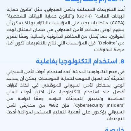
تُعد التشريعات المتعلقة بالأمن السيبراني، مثل “قانون حماية
البيانات العامة” (GDPR) و”قانون حماية البيانات الشخصية”
(CCPA)، متطلبات يجب على المؤسسات الالتزام بها اذ يمكن أن
يسهم الوعي بمخاطر الأمن السيبراني في ضمان الامتثال لهذه
القوانين، مما يُقلل من المخاطر القانونية والمالية. وفقًا لتقرير
من “Deloitte”، فإن المؤسسات التي تلتزم بالتشريعات تكون أقل
عرضة للاختراقات.
8. استخدام التكنولوجيا بفاعلية
في عصر التكنولوجيا الحديثة، يُعد استخدام أدوات الأمن السيبراني
الحديثة أحد السبل المهمة لحماية المؤسسات. يمكن أن يساعد
الوعي بمخاطر الأمن السيبراني الموظفين في اتخاذ قرارات
أفضل عند استخدام التكنولوجيا، مثل اختيار أدوات الأمان
المناسبة وتطبيق التحديثات اللازمة. وفقًا لدراسة من
“Cybersecurity Insiders”، فإن 82% من محترفي الأمن
السيبراني يؤكدون على أهمية التعليم المستمر لمواكبة أحدث
التهديدات.
خلاصة